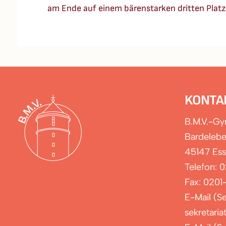
am Ende auf einem bärenstarken dritten Platz.
KONTA
B.M.V.-G
Bardelebe
45147 Es
Telefon: 
Fax: 0201
E-Mail (Se
sekretari