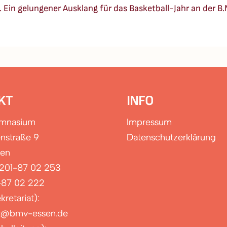
 Ein gelungener Ausklang für das Basketball-Jahr an der B.
KT
INFO
ymnasium
Impressum
nstraße 9
Datenschutzerklärung
sen
0201-87 02 253
-87 02 222
kretariat):
at@bmv-essen.de