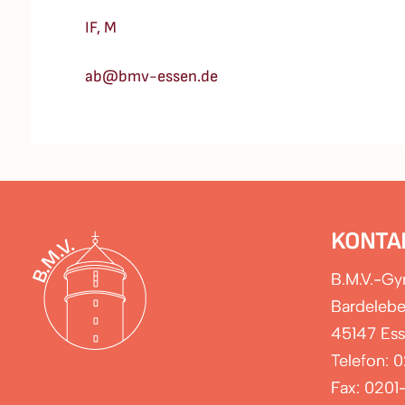
IF, M
ab@bmv-essen.de
KONTA
B.M.V.-G
Bardelebe
45147 Es
Telefon: 
Fax: 0201