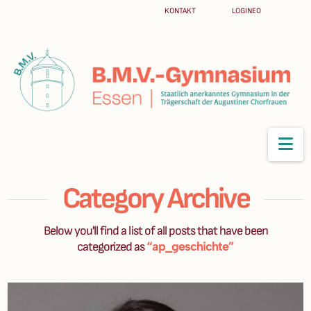
KONTAKT
LOGINEO
Na
Category Archive
Below you'll find a list of all posts that have been
“ap_geschichte”
categorized as