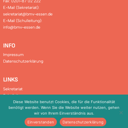
Fax: 0201-87 02 222
E-Mail (Sekretariat):
sekretariat@bmv-essen.de
E-Mail (Schulleitung):
info@bmv-essen.de
INFO
Impressum
Datenschutzerklärung
LINKS
Sekretariat
Schulleitung
Diese Website benutzt Cookies, die für die Funktionalität
Verwaltung
benötigt werden. Wenn Sie die Website weiter nutzen, gehen
Downloads
wir von Ihrem Einverständnis aus.
FAQ
Einverstanden
Datenschutzerklärung