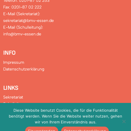
Telefon: 0201-87 02 253
Fax: 0201-87 02 222
E-Mail (Sekretariat):
sekretariat@bmv-essen.de
E-Mail (Schulleitung):
info@bmv-essen.de
INFO
Impressum
Datenschutzerklärung
LINKS
Sekretariat
Schulleitung
Diese Website benutzt Cookies, die für die Funktionalität
Verwaltung
benötigt werden. Wenn Sie die Website weiter nutzen, gehen
Downloads
wir von Ihrem Einverständnis aus.
FAQ
Einverstanden
Datenschutzerklärung