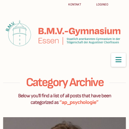
KONTAKT
LOGINEO
Na
Category Archive
Below you'll find a list of all posts that have been
“ap_psychologie”
categorized as