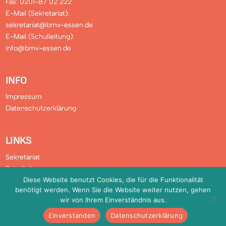
Fax: 0201-87 02 222
E-Mail (Sekretariat):
sekretariat@bmv-essen.de
E-Mail (Schulleitung):
info@bmv-essen.de
INFO
Impressum
Datenschutzerklärung
LINKS
Sekretariat
Schulleitung
Diese Website benutzt Cookies, die für die Funktionalität
Verwaltung
benötigt werden. Wenn Sie die Website weiter nutzen, gehen
Downloads
wir von Ihrem Einverständnis aus.
FAQ
Einverstanden
Datenschutzerklärung