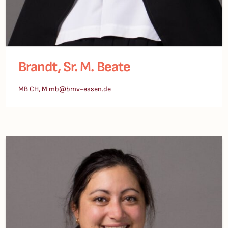
Brandt, Sr. M. Beate
MB CH, M mb@bmv-essen.de