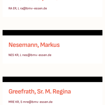
RA ER, L ra@bmv-essen.de
Nesemann, Markus
NES KR, L nes@bmv-essen.de
Greefrath, Sr. M. Regina
MRE KR, S mre@bmv-essen.de