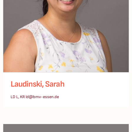
Laudinski, Sarah
LD L, KR ld@bmv-essen.de