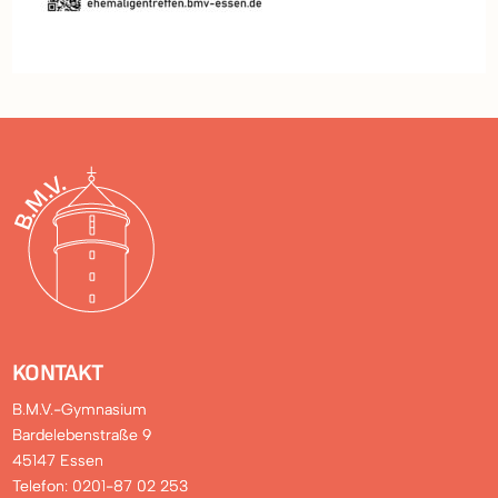
KONTAKT
B.M.V.-Gymnasium
Bardelebenstraße 9
45147 Essen
Telefon: 0201-87 02 253