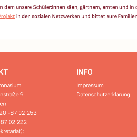
 in dem unsere Schüler:innen säen, gärtnern, ernten und 
Projekt
in den sozialen Netzwerken und bittet eure Famili
KT
INFO
ymnasium
Impressum
nstraße 9
Datenschutzerklärung
sen
0201-87 02 253
-87 02 222
kretariat):