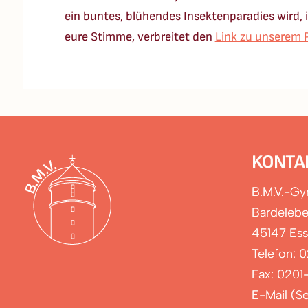
ein buntes, blühendes Insektenparadies wird,
eure Stimme, verbreitet den
Link zu unserem 
KONTA
B.M.V.-G
Bardelebe
45147 Es
Telefon: 
Fax: 0201
E-Mail (Se