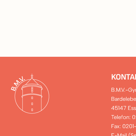
KONTA
B.M.V.-G
Bardelebe
45147 Es
Telefon: 
Fax: 0201
E-Mail (Se