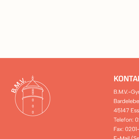
KONTA
B.M.V.-G
Bardelebe
45147 Es
Telefon: 
Fax: 0201
E-Mail (Se