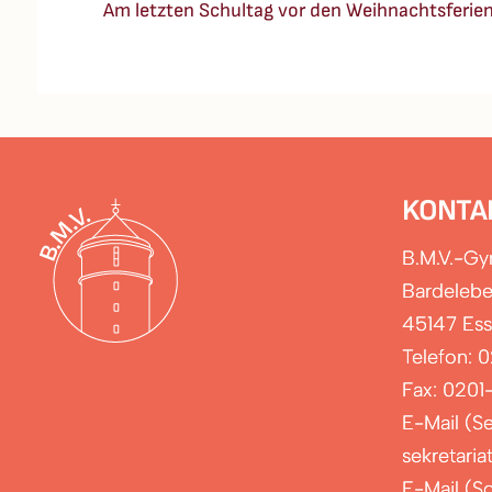
Am letzten Schultag vor den Weihnachtsferien (
KONTA
B.M.V.-G
Bardelebe
45147 Es
Telefon: 
Fax: 0201
E-Mail (Se
sekretari
E-Mail (Sc