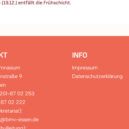
19.12.) entfällt die Frühschicht.
KT
INFO
ymnasium
Impressum
nstraße 9
Datenschutzerklärung
sen
0201-87 02 253
-87 02 222
kretariat):
at@bmv-essen.de
hulleitung):