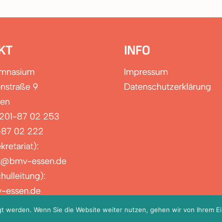
KT
INFO
ymnasium
Impressum
nstraße 9
Datenschutzerklärung
sen
0201-87 02 253
-87 02 222
kretariat):
at@bmv-essen.de
hulleitung):
-essen.de
igt werden. Wenn Sie die Website weiter nutzen, gehen wir von Ihrem E