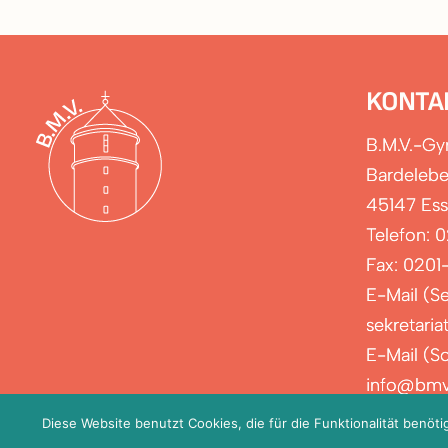
KONTA
B.M.V.-G
Bardelebe
45147 Es
Telefon: 
Fax: 0201
E-Mail (Se
sekretari
E-Mail (Sc
info@bmv
Diese Website benutzt Cookies, die für die Funktionalität benöt