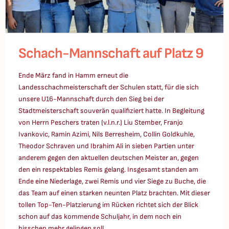
Schach-Mannschaft auf Platz 9
Ende März fand in Hamm erneut die
Landesschachmeisterschaft der Schulen statt, für die sich
unsere U16-Mannschaft durch den Sieg bei der
Stadtmeisterschaft souverän qualifiziert hatte. In Begleitung
von Herrn Peschers traten (v.l.n.r.) Liu Stember, Franjo
Ivankovic, Ramin Azimi, Nils Berresheim, Collin Goldkuhle,
Theodor Schraven und Ibrahim Ali in sieben Partien unter
anderem gegen den aktuellen deutschen Meister an, gegen
den ein respektables Remis gelang. Insgesamt standen am
Ende eine Niederlage, zwei Remis und vier Siege zu Buche, die
das Team auf einen starken neunten Platz brachten. Mit dieser
tollen Top-Ten-Platzierung im Rücken richtet sich der Blick
schon auf das kommende Schuljahr, in dem noch ein
bisschen mehr gelingen soll.