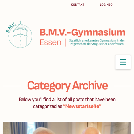
KONTAKT
LOGINEO
Na
Category Archive
Below you'll find a list of all posts that have been
“Newsstartseite”
categorized as